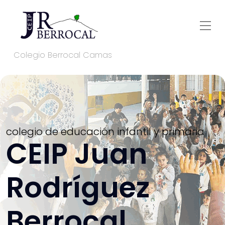
Colegio Berrocal Camas
colegio de educación infantil y primaria
CEIP Juan
Rodríguez
Berrocal