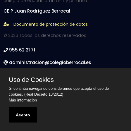
colegio de educación infantil y primaria
CEIP Juan Rodríguez Berrocal
Documento de protección de datos
© 2026 Todos los derechos reservados
955 62 21 71
administracion@colegioberrocal.es
C/ Curro Romero 4 - 41900 Camas, Sevilla
Uso de Cookies
Síguenos en Facebook
Si continúa navegando consideramos que acepta el uso de
cookies. (Real Decreto 13/2012)
Más información
Acepto