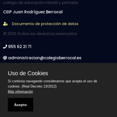
colegio de educación infantil y primaria
CEIP Juan Rodríguez Berrocal
Documento de protección de datos
© 2026 Todos los derechos reservados
955 62 21 71
administracion@colegioberrocal.es
C/ Curro Romero 4 - 41900 Camas, Sevilla
Uso de Cookies
Síguenos en Facebook
Si continúa navegando consideramos que acepta el uso de
cookies. (Real Decreto 13/2012)
Más información
Acepto